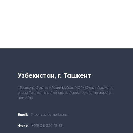
Узбекистан, г. Ташкент
г.Ташкент, Сергелийский район, МСГ «Юкори Дархон»,
улица Ташкентская кольцевая автомобильная дорога,
дом №46
Email:
fincom.uz@gmail.com
Факс:
+998 (71) 209-15-55