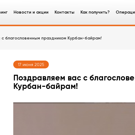
зинг
Новости и акции
Контакты
Как получить?
Операци
зинг оборудования
 с благословенным праздником Курбан-байрам!
узовые автомобили
ецтехника
17 июня 2025
гковые автомобили
Поздравляем вас с благослов
Курбан-байрам!