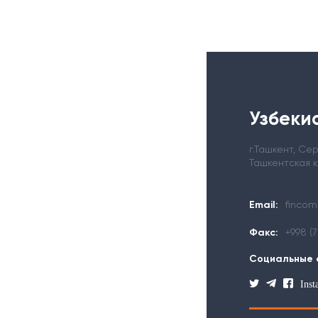
Узбекис
г.Ташкент, С
Ташкентская 
Email:
fincom
Факс:
+998 (
Социальные 
Ins