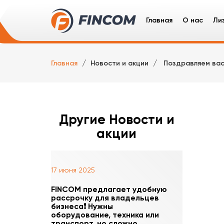
Главная
О нас
Ли
Ли
Главная
Новости и акции
Поздравляем вас
Гр
Сп
Ле
Другие Новости и
акции
17 июня 2025
FINCOM предлагает удобную
рассрочку для владельцев
бизнеса❗️ Нужны
оборудование, техника или
транспорт, но сложно