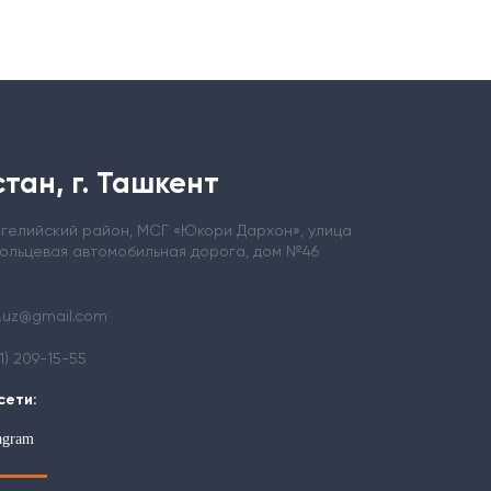
тан, г. Ташкент
ергелийский район, МСГ «Юкори Дархон», улица
кольцевая автомобильная дорога, дом №46
.uz@gmail.com
71) 209-15-55
сети:
tagram