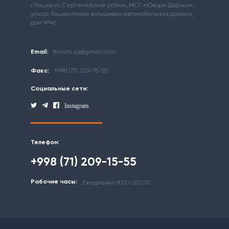
г.Ташкент, Сергелийский район, МСГ «Юкори Дархон»,
улица Ташкентская кольцевая автомобильная дорога,
дом №46
Email:
fincom.uz@gmail.com
Факс:
+998 (71) 209-15-55
Социальные сети:
Instagram
Телефон:
+998 (71) 209-15-55
Рабочие часы:
Ежедневно 9:00-20:00