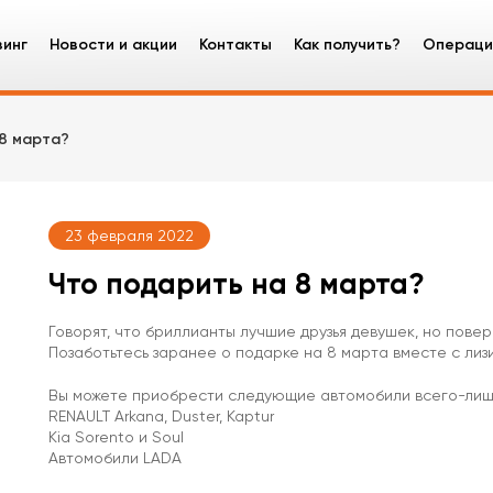
зинг
Новости и акции
Контакты
Как получить?
Операци
зинг оборудования
 8 марта?
узовые автомобили
ецтехника
23 февраля 2022
гковые автомобили
Что подарить на 8 марта?
Говорят, что бриллианты лучшие друзья девушек, но пове
Позаботьтесь заранее о подарке на 8 марта вместе с лизи
Вы можете приобрести следующие автомобили всего-лишь
RENAULT Arkana, Duster, Kaptur
Kia Sorento и Soul
Автомобили LADA