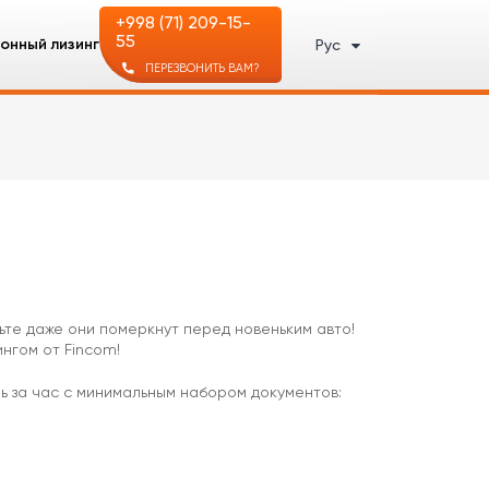
+998 (71) 209-15-
55
онный лизинг
Рус
ПЕРЕЗВОНИТЬ ВАМ?
рьте даже они померкнут перед новеньким авто!
нгом от Fincom!
 за час с минимальным набором документов: