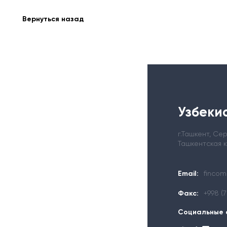
Вернуться назад
Узбекис
г.Ташкент, С
Ташкентская 
Email:
fincom
Факс:
+998 (
Социальные 