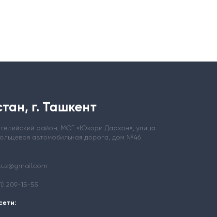
тан, г. Ташкент
ергелийский район, МСГ «Юкори Дархон», улица
кольцевая автомобильная дорога, дом №46
.uz@gmail.com
71) 209-15-55
сети: