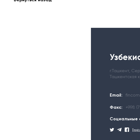
Узбекис
г.Ташкент, С
Ташкентская 
Email:
fincom
Факс:
+998 (
Социальные 
Ins