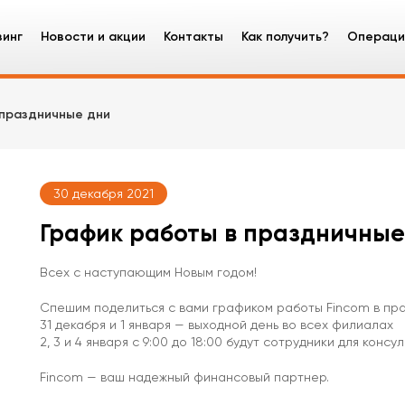
зинг
Новости и акции
Контакты
Как получить?
Операци
зинг оборудования
 праздничные дни
узовые автомобили
ецтехника
30 декабря 2021
гковые автомобили
График работы в праздничные
Всех с наступающим Новым годом!
Спешим поделиться с вами графиком работы Fincom в пра
31 декабря и 1 января — выходной день во всех филиалах
2, 3 и 4 января с 9:00 до 18:00 будут сотрудники для консу
Fincom — ваш надежный финансовый партнер.