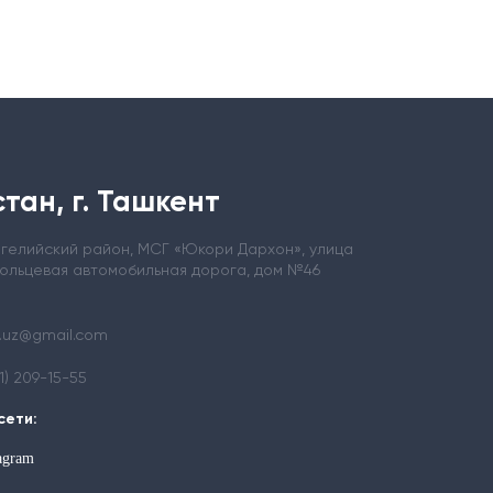
тан, г. Ташкент
ергелийский район, МСГ «Юкори Дархон», улица
кольцевая автомобильная дорога, дом №46
.uz@gmail.com
71) 209-15-55
сети:
tagram