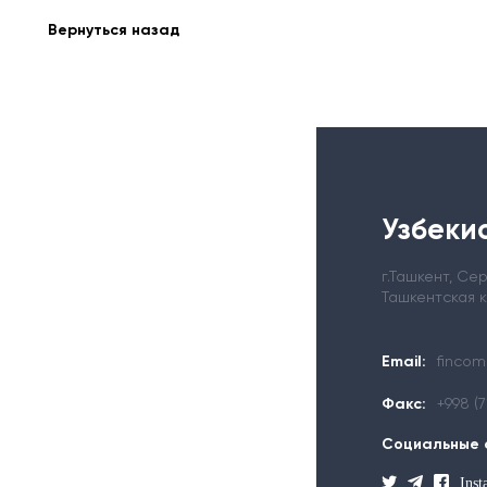
Вернуться назад
Узбекис
г.Ташкент, С
Ташкентская 
Email:
fincom
Факс:
+998 (
Социальные 
Ins