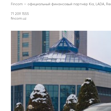
Fincom — официальный финансовый партнёр Kia, LADA, Rena
71 209 1555
fincom.uz