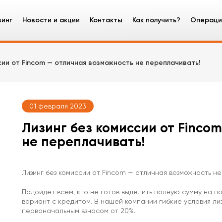
зинг
Новости и акции
Контакты
Как получить?
Операци
зинг оборудования
сии от Fincom — отличная возможность не переплачивать!
узовые автомобили
ецтехника
01 февраля 2023
гковые автомобили
Лизинг без комиссии от Finco
не переплачивать!
Лизинг без комиссии от Fincom — отличная возможность н
Подойдёт всем, кто не готов выделить полную сумму на пок
вариант с кредитом. В нашей компании гибкие условия лиз
первоначальным взносом от 20%.