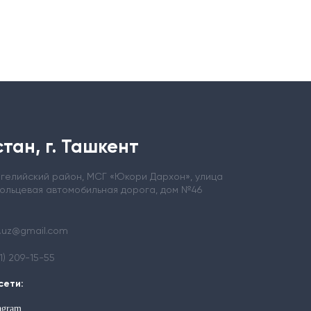
тан, г. Ташкент
ергелийский район, МСГ «Юкори Дархон», улица
кольцевая автомобильная дорога, дом №46
.uz@gmail.com
71) 209-15-55
сети:
tagram