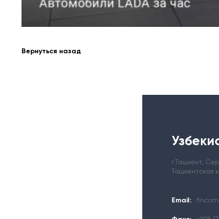
Вернуться назад
Узбекис
г.Ташкент, С
Ташкентская 
Email:
fincom