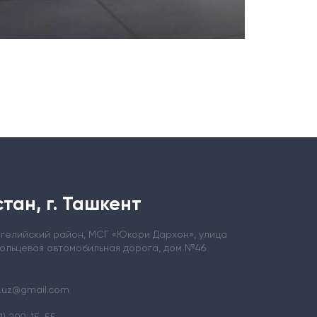
тан, г. Ташкент
ергелийский район, МСГ «Юкори Дархон», улица
кольцевая автомобильная дорога, дом №46
.uz@gmail.com