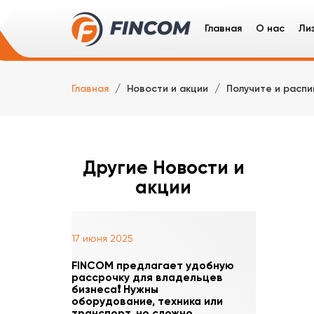
Главная
О нас
Ли
Ли
Главная
Новости и акции
Получите и распи
Гр
Сп
Ле
Другие Новости и
акции
17 июня 2025
FINCOM предлагает удобную
рассрочку для владельцев
бизнеса❗️ Нужны
оборудование, техника или
транспорт, но сложно