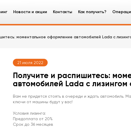
зинг
Новости и акции
Контакты
Как получить?
Операци
зинг оборудования
шитесь: моментальное оформление автомобилей Lada с лизинго
узовые автомобили
ецтехника
21 июля 2022
гковые автомобили
Получите и распишитесь: мом
автомобилей Lada с лизингом 
Вам не придется стоять в очереди и ждать автомобиль. 
ключи от машины будут у вас!
Условия лизинга:
Предоплата от 20%
Срок до 36 месяцев